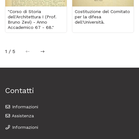
"Corso di Storia
Costituzione del Comitato
dell'Architettura I (Prof.
per la difesa
Bruno Zevi) - Anno
dell'Università.
Accademico 67 - 68."
1 / 5
precedente
successiva
Contatti
Informazioni
Assistenza
Informazioni