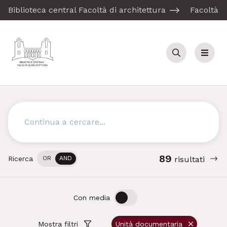
Biblioteca central Facoltà di architettura
Facoltà d
Cerca
Menu
Cerca
89
Ricerca
OR
AND
risultati
OFF
ON
Con media
Mostra filtri
Unità documentaria