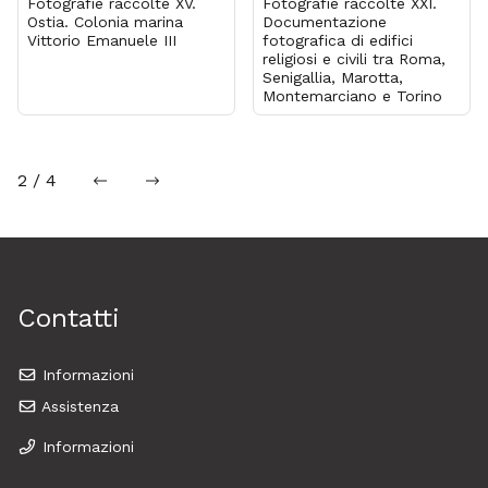
Fotografie raccolte XV.
Fotografie raccolte XXI.
Ostia. Colonia marina
Documentazione
Vittorio Emanuele III
fotografica di edifici
religiosi e civili tra Roma,
Senigallia, Marotta,
Montemarciano e Torino
2 / 4
precedente
successiva
Contatti
Informazioni
Assistenza
Informazioni