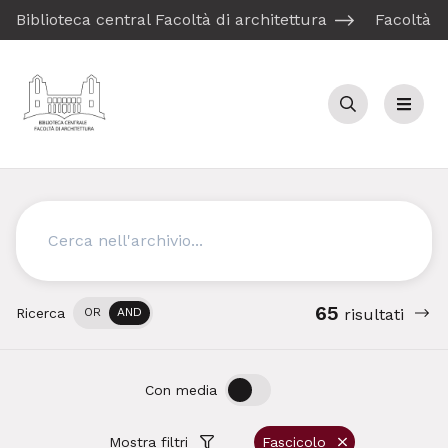
Biblioteca central Facoltà di architettura
Facoltà d
Cerca
Menu
Cerca
65
Ricerca
OR
AND
risultati
OFF
ON
Con media
Mostra filtri
Fascicolo