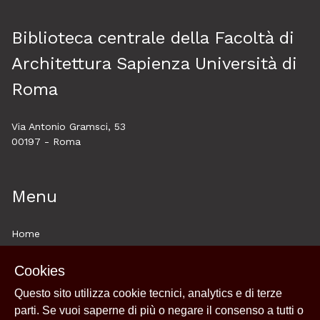
Biblioteca centrale della Facoltà di
Architettura Sapienza Università di
Roma
Via Antonio Gramsci, 53
00197 - Roma
Menu
Home
About
Cookies
Esplora
Questo sito utilizza cookie tecnici, analytics e di terze
Historytelling
parti. Se vuoi saperne di più o negare il consenso a tutti o
Cookie policy e utilizzo