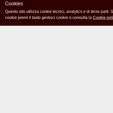
Cookies
liquidazione, Roma
04/05/1940-XVIII;
Questo sito utilizza cookie tecnici, analytics e di terze parti.
lettera da Giuseppe Ceccarelli, 04/01/XVIII
cookie premi il tasto gestisci cookie o consulta la
Cookie poli
relazione di Pernier al Sig Capo della terza Sez
Architettura del Comune di
Roma sulla direzione dei lavori in corso nella 
Sudario; si
richiede di rimettere i lavori al consulente artis
aveva assunto la
direzione dei lavori sospesi dal Soprintendent
dell’Abruzzo,
Antonio Muñoz. Perneir sostiene di aver present
al Prof. Antonelli
nel corso dei lavori, s.d;
appunti sulla Casa del Burcardo;
appunti sull’isolamento della Fontana del Mas
lettera da Pernier a Galussi: ringraziamento p
(probabilmente un lutto nella