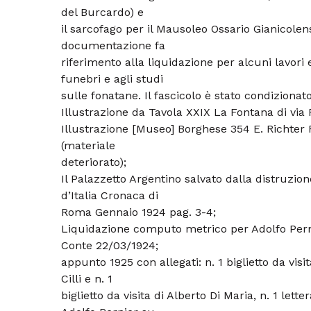
del Burcardo) e
il sarcofago per il Mausoleo Ossario Gianicolen
documentazione fa
riferimento alla liquidazione per alcuni lavori 
funebri e agli studi
sulle fonatane. Il fascicolo è stato condizionat
Illustrazione da Tavola XXIX La Fontana di via R
Illustrazione [Museo] Borghese 354 E. Richter
(materiale
deteriorato);
Il Palazzetto Argentino salvato dalla distruzion
d’Italia Cronaca di
Roma Gennaio 1924 pag. 3-4;
Liquidazione computo metrico per Adolfo Pern
Conte 22/03/1924;
appunto 1925 con allegati: n. 1 biglietto da vis
Cilli e n. 1
biglietto da visita di Alberto Di Maria, n. 1 lette