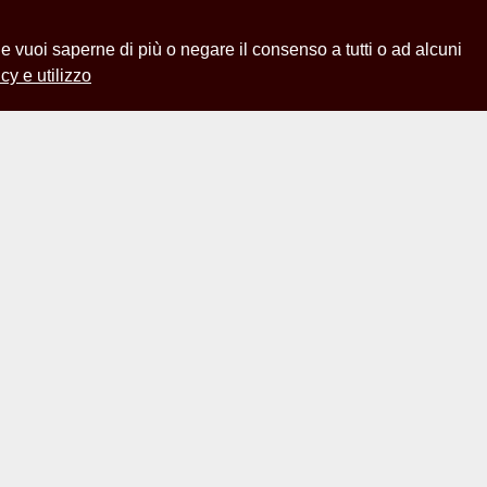
 Se vuoi saperne di più o negare il consenso a tutti o ad alcuni
cy e utilizzo
ione del Servizio
Casa del Burcardo in via del
tico Prof. Antonelli, che
e ai Monumenti del Lazio e
ato i risultati dei suoi studi
cherone, s.d;
er le condoglianze