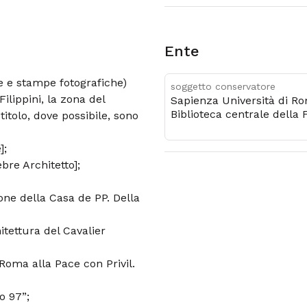
Ente
fie e stampe fotografiche)
soggetto conservatore
ilippini, la zona del
Sapienza Università di R
Biblioteca centrale della 
titolo, dove possibile, sono
di architettura
];
bre Architetto];
ione della Casa de PP. Della
hitettura del Cavalier
Roma alla Pace con Privil.
o 97”;