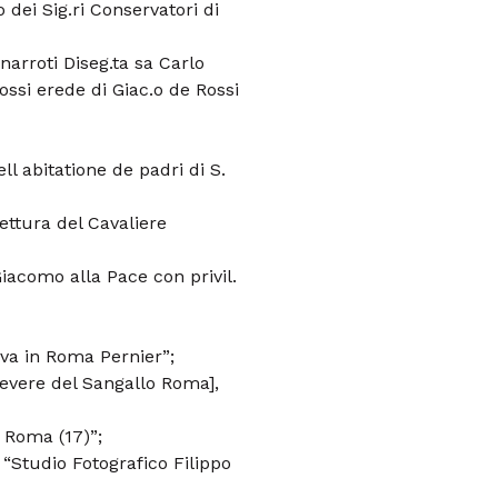
 dei Sig.ri Conservatori di
arroti Diseg.ta sa Carlo
ssi erede di Giac.o de Rossi
ell abitatione de padri di S.
ettura del Cavaliere
iacomo alla Pace con privil.
ova in Roma Pernier”;
Tevere del Sangallo Roma],
3 Roma (17)”;
o “Studio Fotografico Filippo