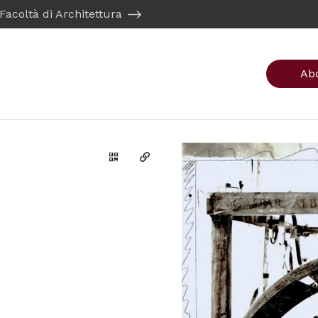
Facoltà di Architettura
Ab
Genera il QR Code della scheda
Copia il permalink