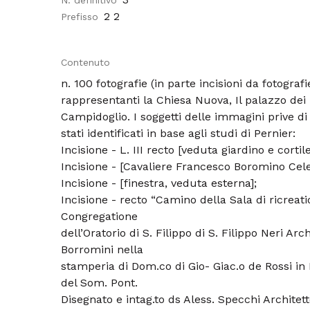
N. definitivo
2 2
Prefisso
Contenuto
n. 100 fotografie (in parte incisioni da fotogra
rappresentanti la Chiesa Nuova, Il palazzo dei F
Campidoglio. I soggetti delle immagini prive di 
stati identificati in base agli studi di Pernier:
Incisione - L. III recto [veduta giardino e cortile
Incisione - [Cavaliere Francesco Boromino Cele
Incisione - [finestra, veduta esterna];
Incisione - recto “Camino della Sala di ricreat
Congregatione
dell’Oratorio di S. Filippo di S. Filippo Neri Arc
Borromini nella
stamperia di Dom.co di Gio- Giac.o de Rossi in 
del Som. Pont.
Disegnato e intag.to ds Aless. Specchi Architett