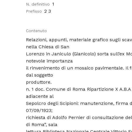
1
N. definitivo
2 3
Prefisso
Contenuto
Relazioni, appunti, materiale grafico sugli scav
nella Chiesa di San
Lorenzo in Janiculo (Gianicolo) sorta sull’ex Mo
notevole importanza
il rinvenimento di un mosaico pavimentale. Il f
dal soggetto
produttore.
n. 1 doc. Comune di Roma Ripartizione X A.B.A 
adiacente al
Sepolcro degli Scipioni: manutenzione, firma d
07/09/1923;
richiesta di Adolfo Pernier di consultazione del
di Roma”, sala
lettura Biblioteca Nazionale Centrale Vittorio