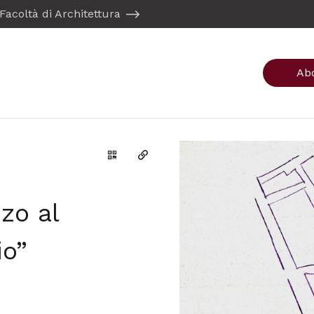
Facoltà di Architettura
Ab
Genera il QR Code della scheda
Copia il permalink
zo al
io”