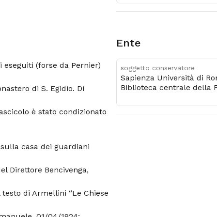
Ente
i eseguiti (forse da Pernier)
soggetto conservatore
Sapienza Università di R
Biblioteca centrale della 
nastero di S. Egidio. Di
di architettura
ascicolo è stato condizionato
sulla casa dei guardiani
el Direttore Bencivenga,
 testo di Armellini “Le Chiese
 Emanuele, 01/04/1924;