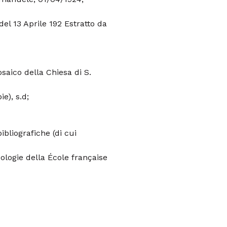
l 13 Aprile 192 Estratto da
aico della Chiesa di S.
e), s.d;
bliografiche (di cui
ologie della École française