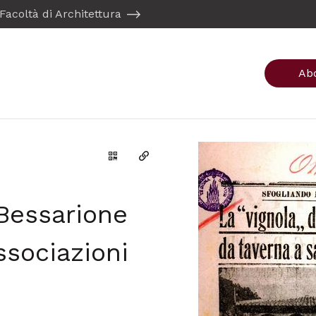
Facoltà di Architettura
Ab
Genera il QR Code della scheda
Copia il permalink
 Bessarione
Associazioni