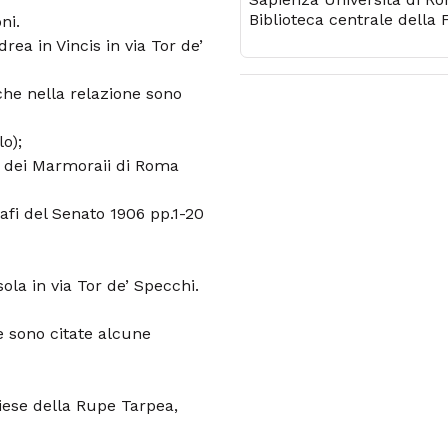
Biblioteca centrale della 
ni.
di architettura
drea in Vincis in via Tor de’
 che nella relazione sono
o);
à dei Marmoraii di Roma
fi del Senato 1906 pp.1-20
sola in via Tor de’ Specchi.
ne sono citate alcune
hiese della Rupe Tarpea,