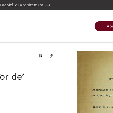
Facoltà di Architettura
Ab
Genera il QR Code della scheda
Copia il permalink
or de’