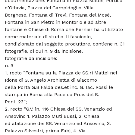
documentazione: Fontana in Piazza Mattei, Portico
d’Ottavia, Piazza del Campidoglio, Villa
Borghese, Fontana di Trevi, Fontana del Mosè,
Fontana in San Pietro in Montorio e ad altre
fontane e Chiese di Roma che Pernier ha utilizzato
come materiale di studio. Il fascicolo,
condizionato dal soggetto produttore, contiene n. 31
fotografie, di cui n. 9 da incisione.
fotografie da incisione:
n. 9
1. recto “Fontana su la Piazza de SS.ri Mattei nel
Rione di S. Angelo Archiett.a di Giacomo
della Porta G.B Falda des.et inc. G. Iac. Rossi le
stampa in Roma alla Pace co Prov. del S.
Pont. 23”;
2. recto “G.V. in. 116 Chiesa dei SS. Venanzio ed
Ansovino 1. Palazzo Muti Bussi, 2. Chiesa
ed abitazione dei SS. Venanzio ed Ansovino, 3.
Palazzo Silvestri, prima Fabj, 4. Via