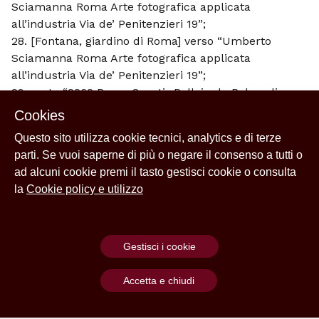
Sciamanna Roma Arte fotografica applicata
all’industria Via de’ Penitenzieri 19”;
28. [Fontana, giardino di Roma] verso “Umberto
Sciamanna Roma Arte fotografica applicata
all’industria Via de’ Penitenzieri 19”;
29. recto “2262 Roma Ornati- Pollajuolo Palaz. di
Venezia Anderson” verso “Anderson’s
Cookies
photos C. Lo Bianco Roma 6 Piazza di Spagna;
Questo sito utilizza cookie tecnici, analytics e di terze
30. recto “Sala Sistina Piazza Colonna”
parti. Se vuoi saperne di più o negare il consenso a tutti o
stampa:
ad alcuni cookie premi il tasto gestisci cookie o consulta
n.1
la
Cookie policy e utilizzo
31. [da identificare] -recto “Poncini f. 1893”
Gestisci i cookie
Accetta e chiudi