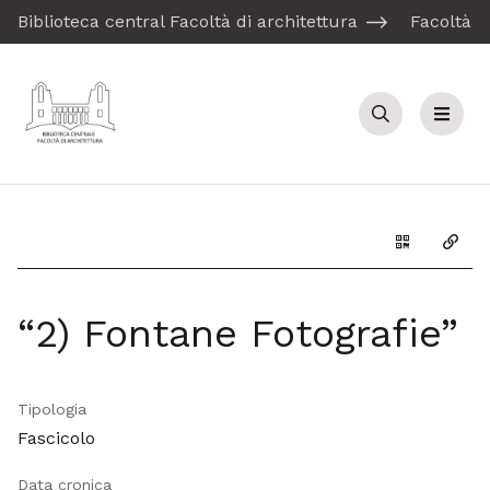
Biblioteca central Facoltà di architettura
Facoltà d
Cerca
Menu
Genera il Q
Copia
“2) Fontane Fotografie”
Tipologia
Fascicolo
Data cronica