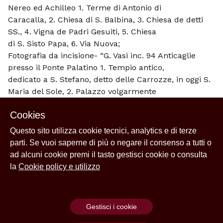
Nereo ed Achilleo 1. Terme di Antonio di
Caracalla, 2. Chiesa di S. Balbina, 3. Chiesa de detti
SS., 4. Vigna de Padri Gesuiti, 5. Chiesa
di S. Sisto Papa, 6. Via Nuova;
Fotografia da incisione- “G. Vasi inc. 94 Anticaglie
presso il Ponte Palatino 1. Tempio antico,
dedicato a S. Stefano, detto delle Carrozze, in oggi S.
Maria del Sole, 2. Palazzo volgarmente
detto detto di Pilato, 3. Chiesa ed Ospizio di S. Maria
Cookies
Egeziaca”;
Fotografia- [Fontana] “26 marzo 1932 Calverizi”;
Questo sito utilizza cookie tecnici, analytics e di terze
Fotografia- [Fontana]
parti. Se vuoi saperne di più o negare il consenso a tutti o
2.Filippo Reale Studio Artistico Fotografico Roma 17
ad alcuni cookie premi il tasto gestisci cookie o consulta
Via Arco de’ Ginnasi 3 (angolo Corso]
la
Cookie policy e utilizzo
Vittorio Emanuele) Roma (17) “Ill.mo Sig. Dottor”
“Comm. Pernier [..] X nel Governatorato
Roma “Fontana di S. Pietro in Montorio”:
Gestisci i cookie
n. 3 fotografie
“303 Roma Fontana dell’Acqua Paola Anderson” “C.