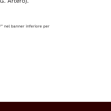
 G. Artero).
F" nel banner inferiore per