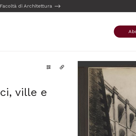
Facoltà di Architettura
Ab
Genera il QR Code della scheda
Copia il permalink
i, ville e