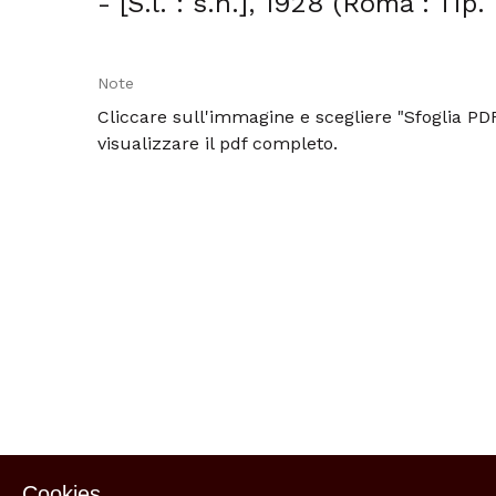
- [S.l. : s.n.], 1928 (Roma : Tip.
Note
Cliccare sull'immagine e scegliere "Sfoglia PD
visualizzare il pdf completo.
Cookies