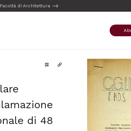
Facoltà di Architettura
Ab
Genera il QR Code della scheda
Copia il permalink
olare
oclamazione
onale di 48