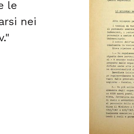
e le
arsi nei
."