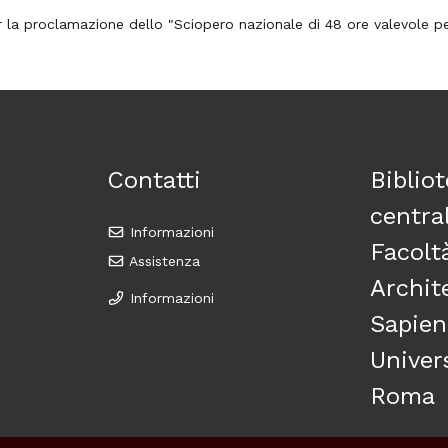
er la proclamazione dello "Sciopero nazionale di 48 ore valevole per 
Contatti
Biblio
central
Informazioni
Facolt
Assistenza
Archit
Informazioni
Sapien
Univers
Roma