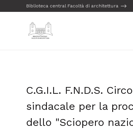
Biblioteca central Facoltà di architettura
C.G.I.L. F.N.D.S. Circ
sindacale per la pr
dello "Sciopero nazi