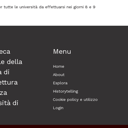
tutte le università da effettuarsi nei giorni 8 e 9
teca
Menu
e della
Home
à di
About
ettura
Esplora
za
Historytelling
Cookie policy e utilizzo
ità di
Login