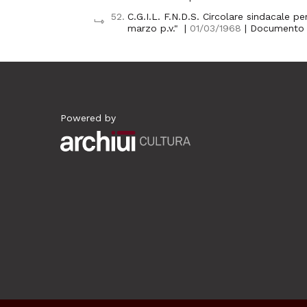
52.
C.G.I.L. F.N.D.S. Circolare sindacale p
marzo p.v."
|
01/03/1968
| Documento
Powered by
Archiui