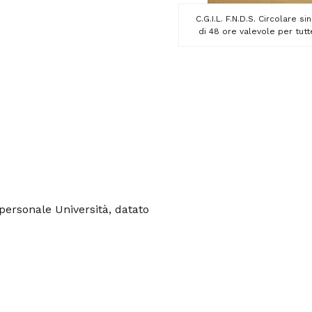
C.G.I.L. F.N.D.S. Circolare
di 48 ore valevole per tutte
personale Università, datato